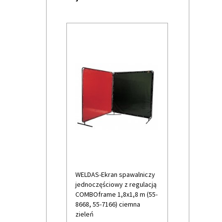
y spray
WELDAS-Ekran spawalniczy
WELDAS-Ekra
ELCH 400 ml
jednoczęściowy z regulacją
jednoczęści
 jasny
COMBOframe 1,8x1,8 m (55-
COMBOframe
8668, 55-7166) ciemna
(szer.x wys.)
zieleń
7168) ciemna
kt dostępny!