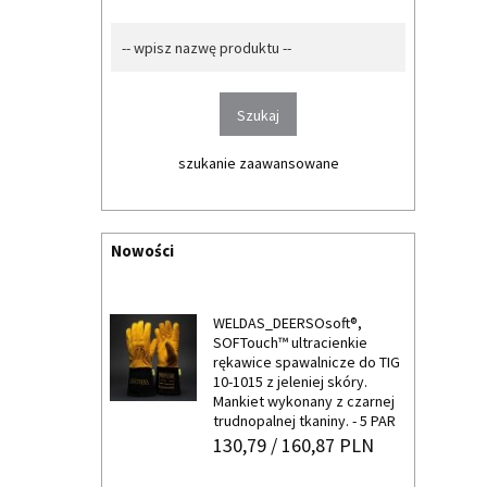
Szukaj...
Szukaj
szukanie zaawansowane
Nowości
WELDAS_DEERSOsoft®,
SOFTouch™ ultracienkie
rękawice spawalnicze do TIG
10-1015 z jeleniej skóry.
Mankiet wykonany z czarnej
trudnopalnej tkaniny. - 5 PAR
130,
79
/ 160,87
PLN