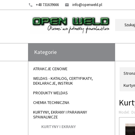
+48 731639666
info@openweld.pl
Kategorie
ATRAKCJE CENOWE
Stron
WELDAS - KATALOG, CERTYFIKATY,
DEKLARACJE, INSTRUK
Kurtyn
PRODUKTY WELDAS
Kurt
CHEMIA TECHNICZNA
KURTYNY, EKRANY I PARAWANY
Model:
Do
SPAWALNICZE
KURTYNY I EKRANY