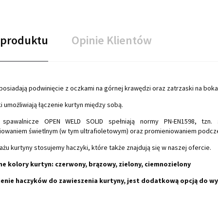
 produktu
Opinie Klientów
posiadają podwinięcie z oczkami na górnej krawędzi oraz zatrzaski na bok
i umożliwiają łączenie kurtyn między sobą.
y spawalnicze OPEN WELD SOLID spełniają normy PN-EN1598, tzn. 
iowaniem świetlnym (w tym ultrafioletowym) oraz promieniowaniem podcze
żu kurtyny stosujemy haczyki, które także znajdują się w naszej ofercie.
e kolory kurtyn: czerwony, brązowy, zielony, ciemnozielony
nie haczyków do zawieszenia kurtyny, jest dodatkową opcją do w