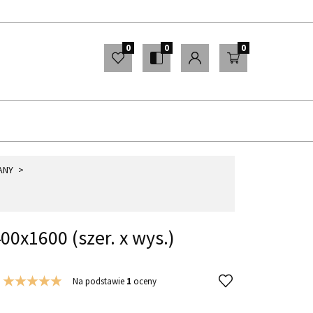
0
ANY
x1600 (szer. x wys.)
Na podstawie
1
oceny