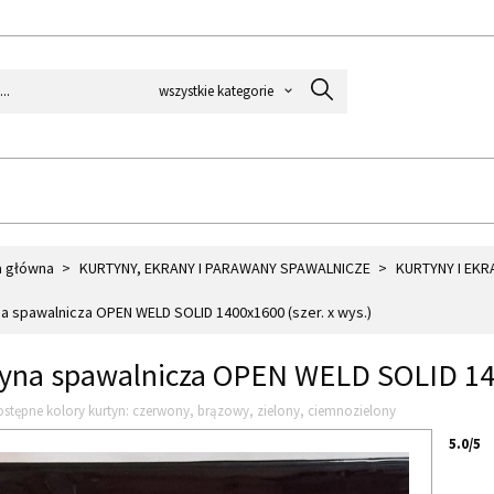
categories_searcher
wszystkie kategorie
a główna
KURTYNY, EKRANY I PARAWANY SPAWALNICZE
KURTYNY I EKR
a spawalnicza OPEN WELD SOLID 1400x1600 (szer. x wys.)
yna spawalnicza OPEN WELD SOLID 1400
stępne kolory kurtyn: czerwony, brązowy, zielony, ciemnozielony
5.0/5