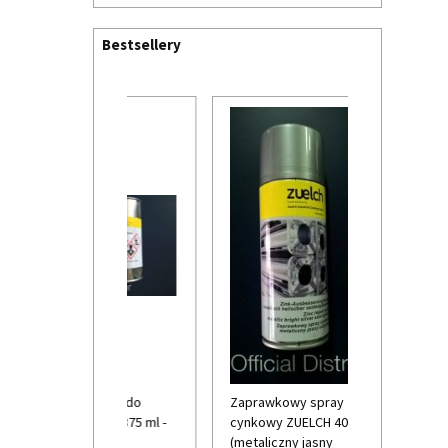
Bestsellery
rawkowa do
Zaprawkowy spray
Osłona na w
ODUR (375 ml -
cynkowy ZUELCH 400 ml
przewodów 
(metaliczny jasny
ALUMINIZOW