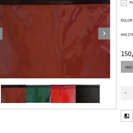
P
KOLOR
HACZYK
150
HAC