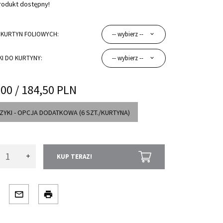
rodukt dostępny!
 KURTYN FOLIOWYCH:
-- wybierz --
I DO KURTYNY:
-- wybierz --
,
00
/ 184,50
PLN
ZYKI - OPCJA DODATKOWA (6 SZT./KURTYNA)
KUP TERAZ!